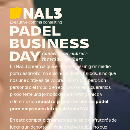
En NAL3 creemos que el deporte es un gran medio
para desarrollar no solo habilidades físicas, sino que
nos une a través de valores como la superación
personal o el trabajo en equipo. Por eso, queremos
proponerte una jornada de
networking
única y
nuestro primer torneo de pádel
diferente con
para empresas del ecosistema NAL3
.
En esta competición amistosa no solo disfrutarás de
jugar a un deporte dinámico y divertido, sino que