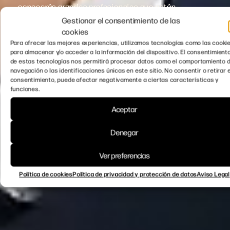
conocerás grandes profesionales que están
deseando conectar contigo. Además, no faltarán los
Gestionar el consentimiento de las
regalos y las sorpresas.
cookies
Para ofrecer las mejores experiencias, utilizamos tecnologías como las cooki
para almacenar y/o acceder a la información del dispositivo. El consentimient
de estas tecnologías nos permitirá procesar datos como el comportamiento 
navegación o las identificaciones únicas en este sitio. No consentir o retirar e
consentimiento, puede afectar negativamente a ciertas características y
funciones.
Aceptar
Denegar
Ver preferencias
Política de cookies
Política de privacidad y protección de datos
Aviso Legal