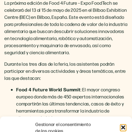
La próxima edición de Food 4 Future – Expo FoodTech se
celebrará del 13 al 15 de mayo de 2025 en el Bilbao Exhibition
Centre (BEC) en Bilbao, España.
Este evento está diseñado
para profesionales de toda la cadena de valor de la industria
alimentaria que buscan descubrir soluciones innovadoras
en tecnología alimentaria, robótica y automatización,
procesamiento y maquinaria de envasado, así como
seguridad y ciencia alimentaria.
​
Durante los tres días de la feria, los asistentes podrán
participar en diversas actividades y áreas temáticas, entre
las que destacan:
Food 4 Future World Summit
:
El mayor congreso
europeo donde más de 450 expertos internacionales
compartirán las últimas tendencias, casos de éxito y
herramientas para transformar la industria de
alimentos y bebidas.
Gestionar el consentimiento
FoodTech Innovation Awards
:
Premios que
de las cookies