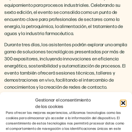
equipamiento para procesos industriales.
Celebrando su
sexta edición, el evento se consolida como un punto de
encuentro clave para profesionales de sectores como la
energía, la petroquímica, la alimentación, el tratamiento de
aguas y la industria farmacéutica.
Durante tres días, los asistentes podrán explorar una amplia
gama de soluciones tecnológicas presentadas por más de
300 expositores, incluyendo innovaciones en eficiencia
energética, sostenibilidad y automatización de procesos.
El
evento también ofrecerá sesiones técnicas, talleres y
demostraciones en vivo, facilitando el intercambio de
conocimientos y la creación de redes de contacto.
Integrado dentro de +INDUSTRY, Pumps & Valves se
Gestionar el consentimiento
beneficia de sinergias con otras ferias simultáneas como
de las cookies
Maintenance y BeDIGITAL, ampliando las oportunidades de
Para ofrecer las mejores experiencias, utilizamos tecnologías como las
cookies para almacenar y/o acceder a la información del dispositivo. El
negocio y colaboración para los participantes.
consentimiento de estas tecnologías nos permitirá procesar datos como
el comportamiento de navegación o las identificaciones únicas en este