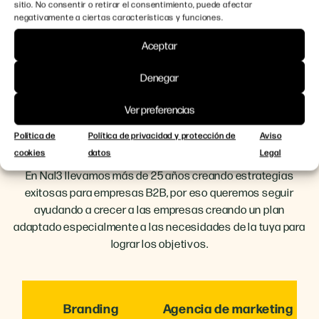
sitio. No consentir o retirar el consentimiento, puede afectar
> Más información en el sitio oficial
negativamente a ciertas características y funciones.
Aceptar
Denegar
Ver preferencias
Nuestros servicios para
empresas B2B
Política de
Política de privacidad y protección de
Aviso
cookies
datos
Legal
En Nal3 llevamos más de 25 años creando estrategias
exitosas para empresas B2B, por eso queremos seguir
ayudando a crecer a las empresas creando un plan
adaptado especialmente a las necesidades de la tuya para
lograr los objetivos.
Branding
Agencia de marketing