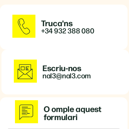
Truca'ns
+34 932 388 080
Escriu-nos
nal3@nal3.com
O omple aquest
formulari