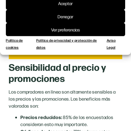
Aceptar
aumentar la confianza del cliente.
Mejorar descripciones de productos y
Denegar
agregar reseñas:
Asegurarse de que las
descripciones de productos sean
Ver preferencias
detalladas y fomentar a los clientes a dejar
Política de
Política de privacidad y protección de
Aviso
reseñas para ayudar a otros compradores
cookies
datos
Legal
en sus decisiones.
Sensibilidad al precio y
promociones
Los compradores en línea son altamente sensibles a
los precios y las promociones. Los beneficios más
valorados son:
Precios reducidos:
85% de los encuestados
consideran esto muy importante.