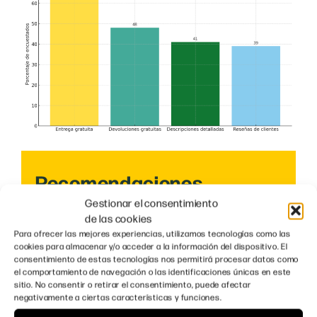
Recomendaciones
Gestionar el consentimiento
Implementar entrega gratuita:
Adoptar
de las cookies
políticas de entrega gratuita siempre que
Para ofrecer las mejores experiencias, utilizamos tecnologías como las
sea posible para mejorar la experiencia del
cookies para almacenar y/o acceder a la información del dispositivo. El
consentimiento de estas tecnologías nos permitirá procesar datos como
cliente.
el comportamiento de navegación o las identificaciones únicas en este
Facilitar devoluciones gratuitas:
sitio. No consentir o retirar el consentimiento, puede afectar
negativamente a ciertas características y funciones.
Proporcionar devoluciones gratuitas para
minimizar las barreras de compra y