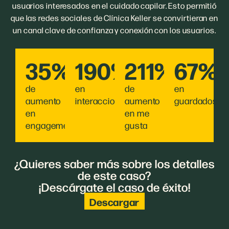
usuarios interesados en el cuidado capilar. Esto permitió
que las redes sociales de Clínica Keller se convirtieran en
un canal clave de confianza y conexión con los usuarios.
35%
190%
211%
67%
de
en
de
en
aumento
interacciones
aumento
guardados
en
en me
engagement
gusta
¿Quieres saber más sobre los detalles
de este caso?
¡Descárgate el caso de éxito!
Descargar