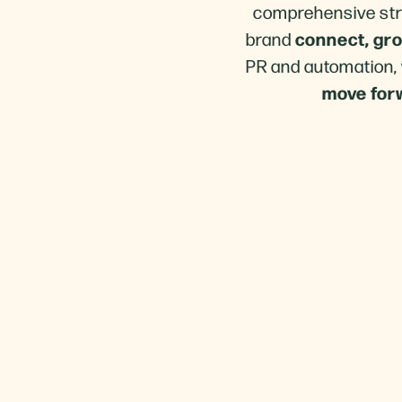
comprehensive stra
connect, gro
brand
PR and automation, 
move forw