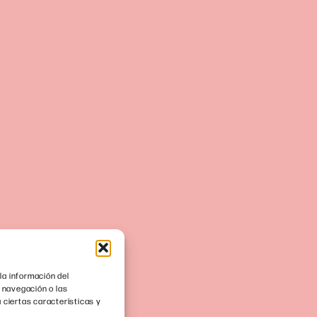
la información del
 navegación o las
 ciertas características y