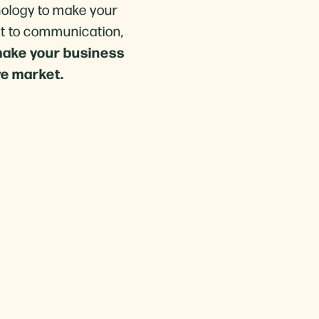
nology to make your
nt to communication,
make your business
ve market.