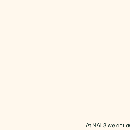
At NAL3 we act a