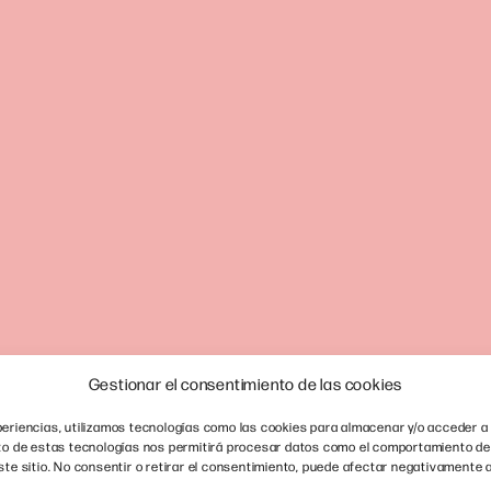
Gestionar el consentimiento de las cookies
eriencias, utilizamos tecnologías como las cookies para almacenar y/o acceder a 
nto de estas tecnologías nos permitirá procesar datos como el comportamiento de
ste sitio. No consentir o retirar el consentimiento, puede afectar negativamente a