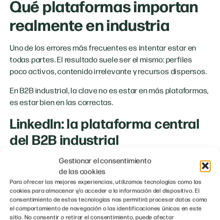
Qué plataformas importan
realmente en industria
Uno de los errores más frecuentes es intentar estar en
todas partes. El resultado suele ser el mismo: perfiles
poco activos, contenido irrelevante y recursos dispersos.
En B2B industrial, la clave no es estar en más plataformas,
es estar bien en las correctas.
LinkedIn: la plataforma central
del B2B industrial
Gestionar el consentimiento
canal más importante
LinkedIn es, con diferencia, el
de las cookies
para empresas industriales
.
Para ofrecer las mejores experiencias, utilizamos tecnologías como las
cookies para almacenar y/o acceder a la información del dispositivo. El
Es donde están:
consentimiento de estas tecnologías nos permitirá procesar datos como
el comportamiento de navegación o las identificaciones únicas en este
directores de operaciones
sitio. No consentir o retirar el consentimiento, puede afectar