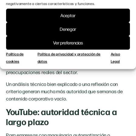
ingenieros
negativamente a ciertas características y funciones.
responsables técnicos
Aceptar
dirección general
compras industriales
Denegar
Pero el valor de LinkedIn no está en publicar mucho, está
publicar con criterio
en
.
Ver preferencias
Las empresas industriales que mejor funcionan en
Política de
Política de privacidad y protección de
Aviso
LinkedIn no son las más activas. Son las que generan
cookies
datos
Legal
contenido útil, específico y alineado con las
preocupaciones reales del sector.
Un análisis técnico bien explicado o una reflexión con
criterio generan mucha más autoridad que semanas de
contenido corporativo vacío.
YouTube: autoridad técnica a
largo plazo
Para empresas con maquinaria, automatización o