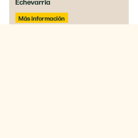
Echevarría
Más información
NAL3
BLOG
Email marketing en ciclos de
compra de 12 meses: cómo
acompañar al lead sin ser spam