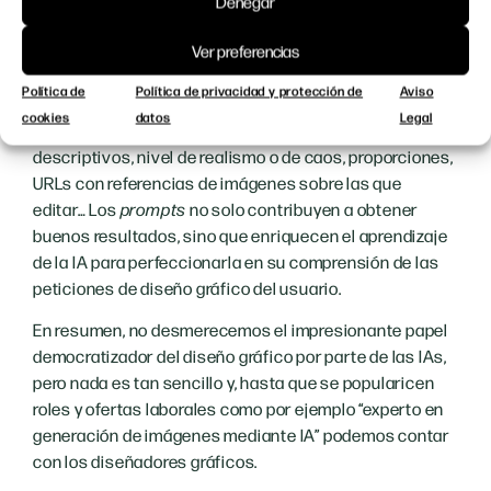
Denegar
Lejos de lo que piensa el público general,
prompts
.
estas órdenes se acercan más a un lenguaje de
Ver preferencias
programación simplificado para diseño gráfico
Política de
Política de privacidad y protección de
Aviso
que a una petición todopoderosa que el programa
cookies
datos
Legal
es capaz de interpretar sin errores
. Detalles
descriptivos, nivel de realismo o de caos, proporciones,
URLs con referencias de imágenes sobre las que
editar… Los
prompts
no solo contribuyen a obtener
buenos resultados, sino que enriquecen el aprendizaje
de la IA para perfeccionarla en su comprensión de las
peticiones de diseño gráfico del usuario.
En resumen, no desmerecemos el impresionante papel
democratizador del diseño gráfico por parte de las IAs,
pero nada es tan sencillo y, hasta que se popularicen
roles y ofertas laborales como por ejemplo “experto en
generación de imágenes mediante IA” podemos contar
con los diseñadores gráficos.