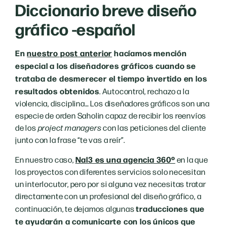
Diccionario breve diseño
gráfico -español
En
nuestro post anterior
hacíamos mención
especial a los diseñadores gráficos cuando se
trataba de desmerecer el tiempo invertido en los
resultados obtenidos
. Autocontrol, rechazo a la
violencia, disciplina… Los diseñadores gráficos son una
especie de orden Saholin capaz de recibir los reenvíos
de los
project managers
con las peticiones del cliente
junto con la frase “te vas a reír”.
Nal3 es una agencia 360º
En nuestro caso,
en la que
los proyectos con diferentes servicios solo necesitan
un interlocutor, pero por si alguna vez necesitas tratar
directamente con un profesional del diseño gráfico, a
traducciones que
continuación, te dejamos algunas
te ayudarán a comunicarte con los únicos que