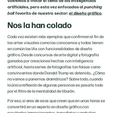
volvemos a tratar el tema de las inteligencias
artificiales, pero esta vez enfocadas al
punching
ball
favorito de nuestro sector:
el diseño gráfico
.
Nos la han colado
Cada vez existen más ejemplos que confirman el fin de
las artes visuales como las conocemos y todas tienen
en común las IAs con funcionalidades de diseño
gráfico. Desde concursos de arte digital y fotografía
ganados por creaciones hechas con inteligencia
artificial, hasta series de fotografías tan falsas como
convincentes donde Donald Trump es detenido… ¿Cómo
no vamos a ponernos dramáticos? Sobre todo, cuando
la única reflexión de algunas personas es pasarlo todo
por el filtro de la mentalidad de tiburón.
Por eso, si eres de esos que creen que en unas horas se
convertirá en un experto en diseño gráfico con
resultados impresionantes, inmediatos y gratuitos