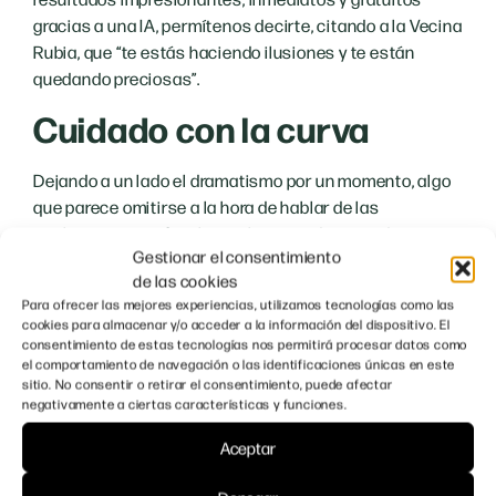
gracias a una IA, permítenos decirte, citando a la Vecina
Rubia, que “te estás haciendo ilusiones y te están
quedando preciosas”.
Cuidado con la curva
Dejando a un lado el dramatismo por un momento, algo
que parece omitirse a la hora de hablar de las
inteligencias artificiales es la curva de aprendizaje
Gestionar el consentimiento
necesaria. Antes, la edición exitosa de imágenes
de las cookies
pasaba por un uso experto de programas de diseño
Para ofrecer las mejores experiencias, utilizamos tecnologías como las
gráfico, ahora necesita del dominio de IAs como
cookies para almacenar y/o acceder a la información del dispositivo. El
Midjourney o Dall·e 2.
consentimiento de estas tecnologías nos permitirá procesar datos como
el comportamiento de navegación o las identificaciones únicas en este
Mientras que Photoshop posee un paquete de
sitio. No consentir o retirar el consentimiento, puede afectar
negativamente a ciertas características y funciones.
herramientas extenso que el usuario selecciona y
utiliza en un espacio de trabajo, en Midjourney —una de
Aceptar
las IAs más populares y que mejores resultados
proporciona— se emplean comandos escritos llamados