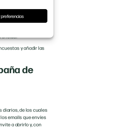
ograras tener éxito.
el mail marketing, que es
 preferencias
s tener una base de datos
viar emails
erencias.
ncuestas y añadir las
paña de
 diarios, de los cuales
 los emails que envíes
ite a abrirlo y, con