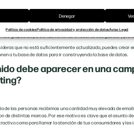
os objetivos bien definidos, tu estrategia será más organizada y l
ivos marcados, debes aprovechar una de las ventajas que ofrece 
Denegar
Ver
público. Para lograr un contacto más directo con tu público, debe
mo de información sobre tu audiencia. De esta manera, podrás en
Política de cookies
Política de privacidad y protección de datos
Aviso Legal
tintos grupos de personas, teniendo en cuenta sus gustos y pref
nsideras que no está suficientemente actualizada, puedes crear e
nen a tu base de datos para ir construyendo la base de datos.
ido debe aparecer en una cam
ting?
ría de las personas recibimos una cantidad muy elevada de emails
on de distintas marcas. Por ese motivo es clave que el asunto de
ractivo como para llamar la atención de tus consumidores y les inv