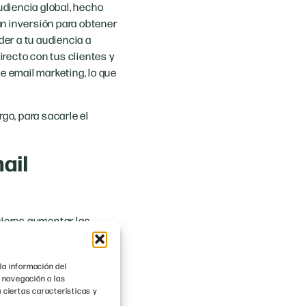
udiencia global, hecho
an inversión para obtener
er a tu audiencia a
recto con tus clientes y
e email marketing, lo que
go, para sacarle el
ail
uieres aumentar las
os. Si quieres fidelizar a
la información del
eberás extender tu base de
 navegación o las
 ciertas características y