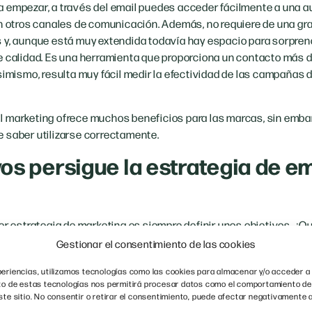
 empezar, a través del email puedes acceder fácilmente a una a
on otros canales de comunicación. Además, no requiere de una gr
 y, aunque está muy extendida todavía hay espacio para sorprend
e calidad. Es una herramienta que proporciona un contacto más di
simismo, resulta muy fácil medir la efectividad de las campañas d
 marketing ofrece muchos beneficios para las marcas, sin embar
 saber utilizarse correctamente.
os persigue la estrategia de em
er estrategia de marketing es siempre definir unos objetivos. ¿Q
lico más amplio? ¿Fidelizar a tus consumidores?
Gestionar el consentimiento de las cookies
 es tu objetivo, debes plantear unas metas muy claras para lograrl
eriencias, utilizamos tecnologías como las cookies para almacenar y/o acceder a 
á conectar con ellos, si quieres llegar a un público más amplio, d
nto de estas tecnologías nos permitirá procesar datos como el comportamiento de
ste sitio. No consentir o retirar el consentimiento, puede afectar negativamente a