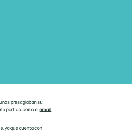
gunos presagiaban su
le partido, como el
email
as, ya que cuenta con