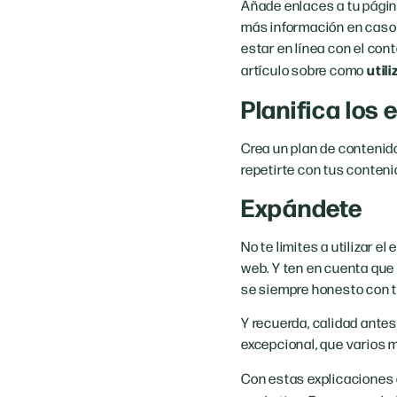
Añade enlaces a tu págin
más información en caso 
estar en línea con el con
util
artículo sobre como
Planifica los 
Crea un plan de contenido
repetirte con tus conteni
Expándete
No te limites a utilizar 
web. Y ten en cuenta que
se siempre honesto con t
Y recuerda, calidad ante
excepcional, que varios 
Con estas explicaciones