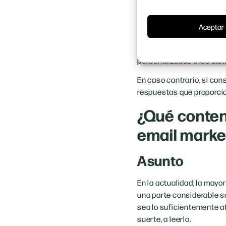
Si tienes unas metas y un
Una vez tengas tus objet
Aceptar
la de interactuar con tu 
muy definida con el máxi
personalizados a los dis
En caso contrario, si co
respuestas que proporcio
¿Qué conten
email marke
Asunto
En la actualidad, la mayo
una parte considerable s
sea lo suficientemente at
suerte, a leerlo.