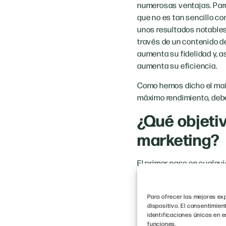
numerosas ventajas. Para
que no es tan sencillo c
unos resultados notables
través de un contenido d
aumenta su fidelidad y, a
aumenta su eficiencia.
Como hemos dicho el mail
máximo rendimiento, debe
¿Qué objetiv
marketing?
El primer paso en cualqui
ventas? ¿Llegar a un púb
Una vez tengas claro cuál
Para ofrecer las mejores exp
tus clientes, tu meta ser
dispositivo. El consentimie
identificaciones únicas en e
datos, etc.
funciones.