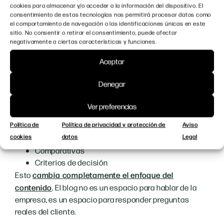
permite conectar con usuarios que ya están evaluando
cookies para almacenar y/o acceder a la información del dispositivo. El
soluciones, no simplemente explorando.
consentimiento de estas tecnologías nos permitirá procesar datos como
el comportamiento de navegación o las identificaciones únicas en este
El comprador busca
sitio. No consentir o retirar el consentimiento, puede afectar
negativamente a ciertas características y funciones.
soluciones, no marcas
Aceptar
Salvo que ya exista una relación previa, el comprador
Denegar
industrial no busca empresas por su nombre.
Ver preferencias
Busca:
Política de
Política de privacidad y protección de
Aviso
Problemas
cookies
datos
Legal
Necesidades
Comparativas
Criterios de decisión
Esto
cambia completamente el enfoque del
contenido
. El blog no es un espacio para hablar de la
empresa, es un espacio para responder preguntas
reales del cliente.