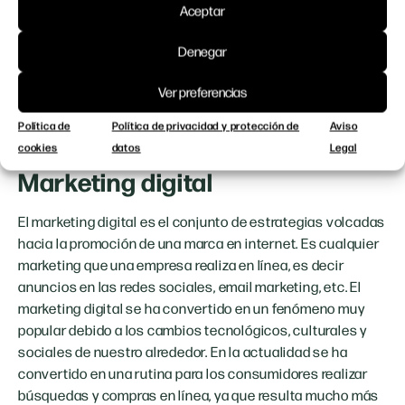
Aceptar
consumido tu publicidad, ni qué tipo de anuncio es más
efectivo.
Denegar
-Resulta mucho más complicado editar el contenido una
vez publicado.
Ver preferencias
-Puede resultar más caro que el digital.
-Es más difícil de dirigir a un público especifico que el
Política de
Política de privacidad y protección de
Aviso
digital.
cookies
datos
Legal
Marketing digital
El marketing digital es el conjunto de estrategias volcadas
hacia la promoción de una marca en internet. Es cualquier
marketing que una empresa realiza en línea, es decir
anuncios en las redes sociales, email marketing, etc. El
marketing digital se ha convertido en un fenómeno muy
popular debido a los cambios tecnológicos, culturales y
sociales de nuestro alrededor. En la actualidad se ha
convertido en una rutina para los consumidores realizar
búsquedas y compras en línea, ya que resulta mucho más