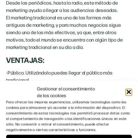
Desde los periódicos, hasta la radio, este método de
marketing ayuda a llegar a las audiencias deseadas.
El marketing tradicional es una de las formas más
antiguas de marketing, y para muchos negocios sigue
siendo una de las más efectivas, ya que, entre otros
motivos, todo el mundo se encuentra con algún tipo de
marketing tradicional en su día a día.
VENTAJAS:
-Público. Utilizándolo puedes llegar al público más
tradicional.
-Cara a cara. Puedes optar por esta estrategia para
Gestionar el consentimiento
interactuar directamente con tus consumidores, lo que
de las cookies
humaniza a la empresa.
Para ofrecer las mejores experiencias, utilizamos tecnologías como las
cookies para almacenar y/o acceder a la información del dispositivo. El
DESVENTAJAS:
consentimiento de estas tecnologías nos permitirá procesar datos como
el comportamiento de navegación o las identificaciones únicas en este
sitio. No consentir o retirar el consentimiento, puede afectar
-No es medible. A diferencia del digital, con el marketing
negativamente a ciertas características y funciones.
tradicional no puedes comprobar si las personas han